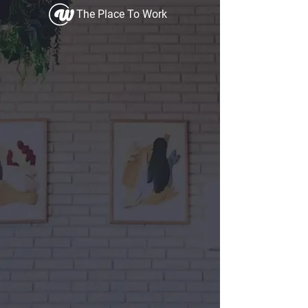
The Place To Work
Offrez vous
ENFIN le bureau
à
proximité de votre domicile
!